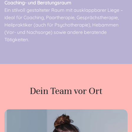
Coaching- und Beratungsraum
Ein stilvoll gestalteter Raum mit ausklappbarer Liege –
ideal für Coaching, Paartherapie, Gesprächstherapie,
Heilpraktiker (auch für Psychotherapie), Hebammen
(Vor- und Nachsorge) sowie andere beratende
Tätigkeiten.
Dein Team vor Ort